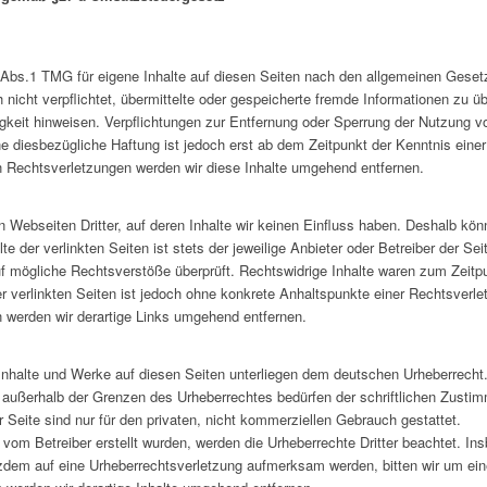
 Abs.1 TMG für eigene Inhalte auf diesen Seiten nach den allgemeinen Gesetz
h nicht verpflichtet, übermittelte oder gespeicherte fremde Informationen z
tigkeit hinweisen. Verpflichtungen zur Entfernung oder Sperrung der Nutzung 
ne diesbezügliche Haftung ist jedoch erst ab dem Zeitpunkt der Kenntnis eine
Rechtsverletzungen werden wir diese Inhalte umgehend entfernen.
 Webseiten Dritter, auf deren Inhalte wir keinen Einfluss haben. Deshalb kön
 der verlinkten Seiten ist stets der jeweilige Anbieter oder Betreiber der Seit
f mögliche Rechtsverstöße überprüft. Rechtswidrige Inhalte waren zum Zeitpu
er verlinkten Seiten ist jedoch ohne konkrete Anhaltspunkte einer Rechtsverle
werden wir derartige Links umgehend entfernen.
n Inhalte und Werke auf diesen Seiten unterliegen dem deutschen Urheberrecht. 
g außerhalb der Grenzen des Urheberrechtes bedürfen der schriftlichen Zusti
 Seite sind nur für den privaten, nicht kommerziellen Gebrauch gestattet.
t vom Betreiber erstellt wurden, werden die Urheberrechte Dritter beachtet. In
tzdem auf eine Urheberrechtsverletzung aufmerksam werden, bitten wir um ei