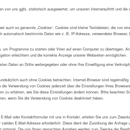
 von uns ggfs. statistisch ausgewertet, um unseren Internetauftritt und die 
ir auch so genannte „Cookies“. Cookies sind kleine Textdateien, die von ein
wir automatisch bestimmte Daten wie z. B. IP-Adresse, verwendeter Browser,
, um Programme zu starten oder Viren auf einen Computer zu übertragen. An
gation erleichtern und die korrekte Anzeige unserer Webseiten ermöglichen.
ssten Daten an Dritte weitergegeben oder ohne Ihre Einwilligung eine Verknü
undsätzlich auch ohne Cookies betrachten. Internet-Browser sind regelmäßig s
 die Verwendung von Cookies jederzeit über die Einstellungen Ihres Browsers
 um zu erfahren, wie Sie diese Einstellungen ändern können. Bitte beachten S
eren, wenn Sie die Verwendung von Cookies deaktiviert haben.
er E-Mail oder Kontaktformular mit uns in Kontakt, erteilen Sie uns zum Zwecke
ner validen E-Mail-Adresse erforderlich. Diese dient der Zuordnung der Anfrag
ist optional. Die von Ihnen gemachten Angaben werden zum Zwecke der Bearbe